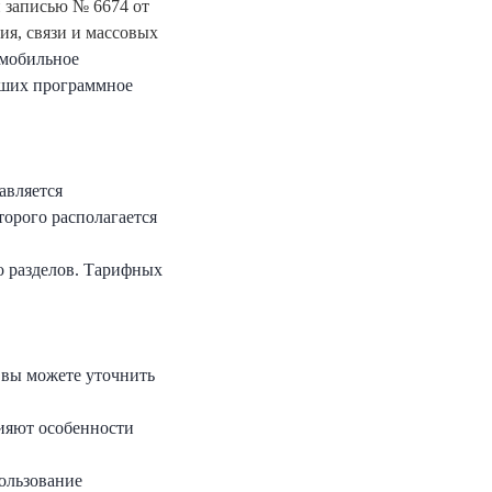
й записью № 6674 от
ия, связи и массовых
 мобильное
вших программное
авляется
торого располагается
о разделов. Тарифных
 вы можете уточнить
лияют особенности
пользование