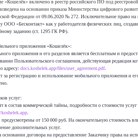
е «Кошелёк» включено в реестр
российского ПО
под реестрово
оизведена на основании приказа Министерства цифрового развит
ской Федерации от
09.06.2020 №
272
.
Исключительное право на
у ООО «Бесконтакт» как у работодателя физических лиц, созда
ному заданию (ст. 1295 ГК РФ).
бильного приложения «Кошелёк»:
ного приложения и его разделов является бесплатным и предост
овании Пользовательского соглашения, действующая редакция ко
о адресу:
docs.koshelek.app/files/user_agreement.pdf
.
ит за регистрацию и использование мобильного приложения и ег
ено.
ков услуг:
ит в состав коммерческой тайны, подробности о стоимости услуг
@koshelek.app
.
 предусмотрены от 150 000 руб. На окончательную стоимость в
ение дополнительных услуг.
а основании договора на предоставление Заказчику права на ис